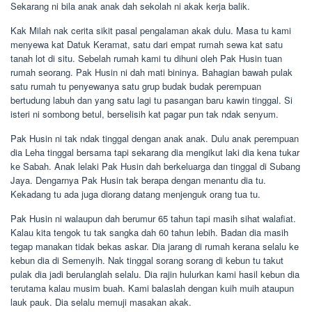
Sekarang ni bila anak anak dah sekolah ni akak kerja balik.
Kak Milah nak cerita sikit pasal pengalaman akak dulu. Masa tu kami
menyewa kat Datuk Keramat, satu dari empat rumah sewa kat satu
tanah lot di situ. Sebelah rumah kami tu dihuni oleh Pak Husin tuan
rumah seorang. Pak Husin ni dah mati bininya. Bahagian bawah pulak
satu rumah tu penyewanya satu grup budak budak perempuan
bertudung labuh dan yang satu lagi tu pasangan baru kawin tinggal. Si
isteri ni sombong betul, berselisih kat pagar pun tak ndak senyum.
Pak Husin ni tak ndak tinggal dengan anak anak. Dulu anak perempuan
dia Leha tinggal bersama tapi sekarang dia mengikut laki dia kena tukar
ke Sabah. Anak lelaki Pak Husin dah berkeluarga dan tinggal di Subang
Jaya. Dengarnya Pak Husin tak berapa dengan menantu dia tu.
Kekadang tu ada juga diorang datang menjenguk orang tua tu.
Pak Husin ni walaupun dah berumur 65 tahun tapi masih sihat walafiat.
Kalau kita tengok tu tak sangka dah 60 tahun lebih. Badan dia masih
tegap manakan tidak bekas askar. Dia jarang di rumah kerana selalu ke
kebun dia di Semenyih. Nak tinggal sorang sorang di kebun tu takut
pulak dia jadi berulanglah selalu. Dia rajin hulurkan kami hasil kebun dia
terutama kalau musim buah. Kami balaslah dengan kuih muih ataupun
lauk pauk. Dia selalu memuji masakan akak.