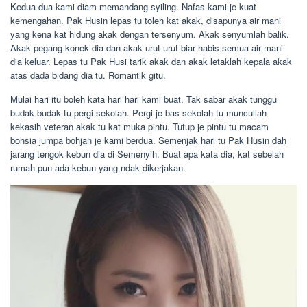
Kedua dua kami diam memandang syiling. Nafas kami je kuat
kemengahan. Pak Husin lepas tu toleh kat akak, disapunya air mani
yang kena kat hidung akak dengan tersenyum. Akak senyumlah balik.
Akak pegang konek dia dan akak urut urut biar habis semua air mani
dia keluar. Lepas tu Pak Husi tarik akak dan akak letaklah kepala akak
atas dada bidang dia tu. Romantik gitu.
Mulai hari itu boleh kata hari hari kami buat. Tak sabar akak tunggu
budak budak tu pergi sekolah. Pergi je bas sekolah tu muncullah
kekasih veteran akak tu kat muka pintu. Tutup je pintu tu macam
bohsia jumpa bohjan je kami berdua. Semenjak hari tu Pak Husin dah
jarang tengok kebun dia di Semenyih. Buat apa kata dia, kat sebelah
rumah pun ada kebun yang ndak dikerjakan.