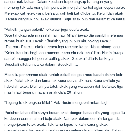
sangat nak keluar. Dalam keadaan terperangkap tu tangan yang
memang tak ada orang lain punya tu menjalar ke bahagian depan pulak
Melekap kat tetek yang bersalut coli beli kat Globe tu. Kelu lidah akak
.Terasa cangkuk coli akak dibuka. Baju akak pun dah selamat ke lantai.
“Pakcik, jangan pakcik” terkeluar juga suara akak.
“Aku tahukau ada masaalah lain lagi Milah” jawab dia sambil meramas
ramas buah susu akak. “Biarlah yang ini pun aku tolong sekali”
“Tak baik Pakcik” akak merayu lagi terketar ketar. “Nanti abang tahu”
“Kalau kau tak bagi tahu macam mana dia nak tahu” Pak Husin jawap
sambil menggentel gentel putting akak. Sesekali ditarik tariknya.
Sesekali ditekannya ke dalam. Sesekali …..
Masa tu pertahanan akak runtuh sekali dengan rasa basah dalam kain
akak. Yalah akak dah lama tak kena servis dik non. Kena switchnya
habislah akak. Diuli ulinya tetek akak yang walaupun dah beranak tiga
masih lagi tegang macam anak dara 20 tahun.
“Tegang tetek engkau Milah” Pak Husin mengconfirmkan lagi.
Perlahan lahan ditolaknya badan akak dengan badan dia yang tegap itu
ke depan cermin almari baju akak. Nampak dalam cermin tangan dia
mengerjakan tetek akak. Tak lama lepas tu kain kurung akak
mengelongsor ke bawah meninggalkan seluar dalam hitam aje. Dalam