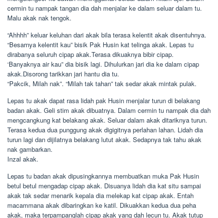
cermin tu nampak tangan dia dah menjalar ke dalam seluar dalam tu.
Malu akak nak tengok.
“Ahhhh” keluar keluhan dari akak bila terasa kelentit akak disentuhnya.
“Besarnya kelentit kau” bisik Pak Husin kat telinga akak. Lepas tu
dirabanya seluruh cipap akak.Terasa dikuaknya bibir cipap.
‘Banyaknya air kau” dia bisik lagi. Dihulurkan jari dia ke dalam cipap
akak.Disorong tarikkan jari hantu dia tu.
“Pakcik, Milah nak”. “Milah tak tahan” tak sedar akak mintak pulak.
Lepas tu akak dapat rasa lidah pak Husin menjalar turun di belakang
badan akak. Geli stim akak dibuatnya. Dalam cermin tu nampak dia dah
mengcangkung kat belakang akak. Seluar dalam akak ditariknya turun.
Terasa kedua dua punggung akak digigitnya perlahan lahan. Lidah dia
turun lagi dan dijilatnya belakang lutut akak. Sedapnya tak tahu akak
nak gambarkan.
Inzal akak.
Lepas tu badan akak dipusingkannya membuatkan muka Pak Husin
betul betul mengadap cipap akak. Disuanya lidah dia kat situ sampai
akak tak sedar menarik kepala dia melekap kat cipap akak. Entah
macammana akak dibaringkan ke katil. Dikuakkan kedua dua peha
akak, maka terpampanglah cipap akak yang dah lecun tu. Akak tutup