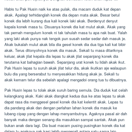
Habis tu Pak Husin naik ke atas pulak, dia macam duduk kat depan
akak. Apalagi terhidanglah konek dia depan mata akak. Besar betul
konek dia lebih kurang dua kali konek laki akak. Berdenyut denyut
kepala konek masa tu. Disuanya konek dia kat mulut akak. Akak yang
tak pernah mengulum konek ni tak tahulah masa tu apa nak buat. Yalah
yang laki akak punya nak tengok pun susah sedar sedar dah masuk je.
Akak bukalah mulut akak bila dia gesel konek dia dua tiga kali kat bibir
akak. Terus ditonyohnya konek dia masuk. Sekali tu masa ditariknya
keluar, akak jilat kepala dia lepas tu akak jilat sepanjang konek dia
terutama kat bahagian bawah. Sepanjang urat konek tu lidah akak ikut.
Pak Husin lepas tu suruh akak jilat telur dia, akak ikutkan aje walaupun
bulu dia yang berserabut tu menyesakkan hidung akak je. Sekali tu
akak kemam telur dia sebelah apalagi mengadoi orang tua tu dibuatnya.
Pak Husin lepas tu tolak akak suruh baring semula. Dia duduk kat celah
kelangkang akak. Kaki akak diangkat kedua dua ke atas lepas tu akak
dapat rasa dia menggesel gesel konek dia kat kelentit akak. Lepas tu
dia pandang akak dan dengan perlahan lahan konek dia masuk ke
lubang cipap yang dengan lahap menyambutnya. Agaknya pasal air dah
banyak maka dengan senang dia masukkan sampai santak. Akak pun
bukan anak dara lagi. Dia buat macam pusing pusingkan konek dia kat
dalam tu agaknya nak kasi lebih mengenali antara satu sama lain.