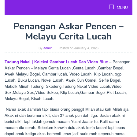
Skip
MENU
to
content
Penangan Askar Pencen –
Melayu Cerita Lucah
By
admin
Posted on
January 4, 2026
Tudung Nakal | Koleksi Gambar Lucah Dan Video Blue
– Penangan
Askar Pencen – Melayu Cerita Lucah ,Cerita Lucah ,Gambar Bogel,
Awek Melayu Bogel, Gambar lucah, Video Lucah, Klip Lucah, 3gp
Lucah, Buku Lucah, Novel Lucah, Awek Cun Comel, Selfie Bogel,
Makcik Minah Tudung, Skodeng.Tudung Nakal Video Lucah,Video
Sex,Melayu Sex,Video Bokep, Klip Lucah,Gambar Bogel,Pict Lucah,
Melayu Bogel, Kisah Lucah.
Nama akak Jamilah tapi biasa orang panggil Milah atau kak Milah aja.
Akak ni dah berumur sikit, dah 37 anak pun dah tiga. Badan akak ni
berisi sikit tapi taklah gemuk macam Yusni Jaafar tu. Kulit sama
macam dia cerah. Sebelum kahwin dulu akak kerja kerani tapi lepas
dapat anak ketiga akak berhenti terus jadi surirumah sepenuh masa.