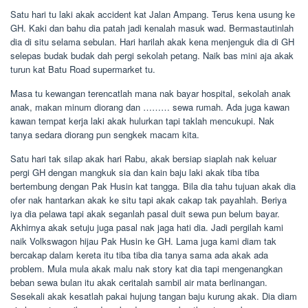
Satu hari tu laki akak accident kat Jalan Ampang. Terus kena usung ke
GH. Kaki dan bahu dia patah jadi kenalah masuk wad. Bermastautinlah
dia di situ selama sebulan. Hari harilah akak kena menjenguk dia di GH
selepas budak budak dah pergi sekolah petang. Naik bas mini aja akak
turun kat Batu Road supermarket tu.
Masa tu kewangan terencatlah mana nak bayar hospital, sekolah anak
anak, makan minum diorang dan ……… sewa rumah. Ada juga kawan
kawan tempat kerja laki akak hulurkan tapi taklah mencukupi. Nak
tanya sedara diorang pun sengkek macam kita.
Satu hari tak silap akak hari Rabu, akak bersiap siaplah nak keluar
pergi GH dengan mangkuk sia dan kain baju laki akak tiba tiba
bertembung dengan Pak Husin kat tangga. Bila dia tahu tujuan akak dia
ofer nak hantarkan akak ke situ tapi akak cakap tak payahlah. Beriya
iya dia pelawa tapi akak seganlah pasal duit sewa pun belum bayar.
Akhirnya akak setuju juga pasal nak jaga hati dia. Jadi pergilah kami
naik Volkswagon hijau Pak Husin ke GH. Lama juga kami diam tak
bercakap dalam kereta itu tiba tiba dia tanya sama ada akak ada
problem. Mula mula akak malu nak story kat dia tapi mengenangkan
beban sewa bulan itu akak ceritalah sambil air mata berlinangan.
Sesekali akak kesatlah pakai hujung tangan baju kurung akak. Dia diam