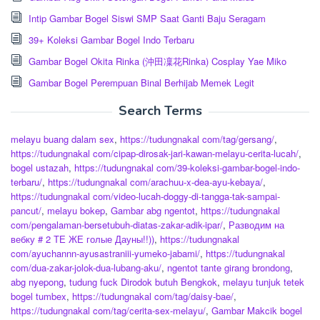
Intip Gambar Bogel Siswi SMP Saat Ganti Baju Seragam
39+ Koleksi Gambar Bogel Indo Terbaru
Gambar Bogel Okita Rinka (沖田凜花Rinka) Cosplay Yae Miko
Gambar Bogel Perempuan Binal Berhijab Memek Legit
Search Terms
melayu buang dalam sex
,
https://tudungnakal com/tag/gersang/
,
https://tudungnakal com/cipap-dirosak-jari-kawan-melayu-cerita-lucah/
,
bogel ustazah
,
https://tudungnakal com/39-koleksi-gambar-bogel-indo-
terbaru/
,
https://tudungnakal com/arachuu-x-dea-ayu-kebaya/
,
https://tudungnakal com/video-lucah-doggy-di-tangga-tak-sampai-
pancut/
,
melayu bokep
,
Gambar abg ngentot
,
https://tudungnakal
com/pengalaman-bersetubuh-diatas-zakar-adik-ipar/
,
Разводим на
вебку # 2 ТЕ ЖЕ голые Дауны!!))
,
https://tudungnakal
com/ayuchannn-ayusastraniii-yumeko-jabami/
,
https://tudungnakal
com/dua-zakar-jolok-dua-lubang-aku/
,
ngentot tante girang brondong
,
abg nyepong
,
tudung fuck Dirodok butuh Bengkok
,
melayu tunjuk tetek
bogel tumbex
,
https://tudungnakal com/tag/daisy-bae/
,
https://tudungnakal com/tag/cerita-sex-melayu/
,
Gambar Makcik bogel