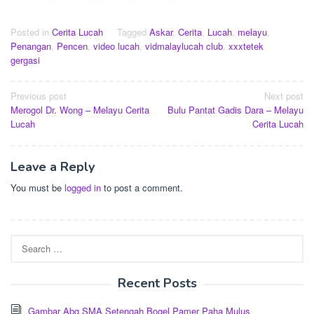
Posted in
Cerita Lucah
Tagged
Askar
,
Cerita
,
Lucah
,
melayu
,
Penangan
,
Pencen
,
video lucah
,
vidmalaylucah club
,
xxxtetek
gergasi
Post
Previous post
Next post
Merogol Dr. Wong – Melayu Cerita
Bulu Pantat Gadis Dara – Melayu
navigation
Lucah
Cerita Lucah
Leave a Reply
You must be
logged in
to post a comment.
Search
for:
Recent Posts
Gambar Abg SMA Setengah Bogel Pamer Paha Mulus