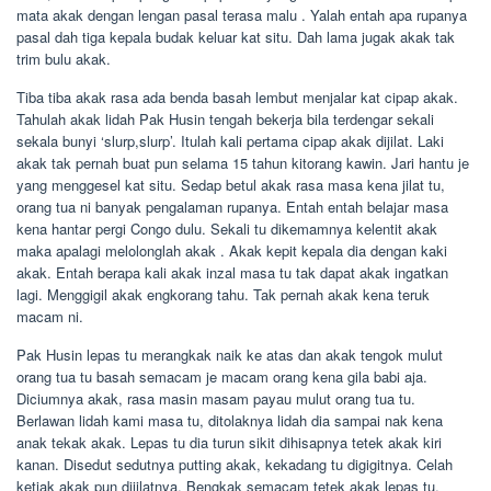
mata akak dengan lengan pasal terasa malu . Yalah entah apa rupanya
pasal dah tiga kepala budak keluar kat situ. Dah lama jugak akak tak
trim bulu akak.
Tiba tiba akak rasa ada benda basah lembut menjalar kat cipap akak.
Tahulah akak lidah Pak Husin tengah bekerja bila terdengar sekali
sekala bunyi ‘slurp,slurp’. Itulah kali pertama cipap akak dijilat. Laki
akak tak pernah buat pun selama 15 tahun kitorang kawin. Jari hantu je
yang menggesel kat situ. Sedap betul akak rasa masa kena jilat tu,
orang tua ni banyak pengalaman rupanya. Entah entah belajar masa
kena hantar pergi Congo dulu. Sekali tu dikemamnya kelentit akak
maka apalagi melolonglah akak . Akak kepit kepala dia dengan kaki
akak. Entah berapa kali akak inzal masa tu tak dapat akak ingatkan
lagi. Menggigil akak engkorang tahu. Tak pernah akak kena teruk
macam ni.
Pak Husin lepas tu merangkak naik ke atas dan akak tengok mulut
orang tua tu basah semacam je macam orang kena gila babi aja.
Diciumnya akak, rasa masin masam payau mulut orang tua tu.
Berlawan lidah kami masa tu, ditolaknya lidah dia sampai nak kena
anak tekak akak. Lepas tu dia turun sikit dihisapnya tetek akak kiri
kanan. Disedut sedutnya putting akak, kekadang tu digigitnya. Celah
ketiak akak pun dijilatnya. Bengkak semacam tetek akak lepas tu.