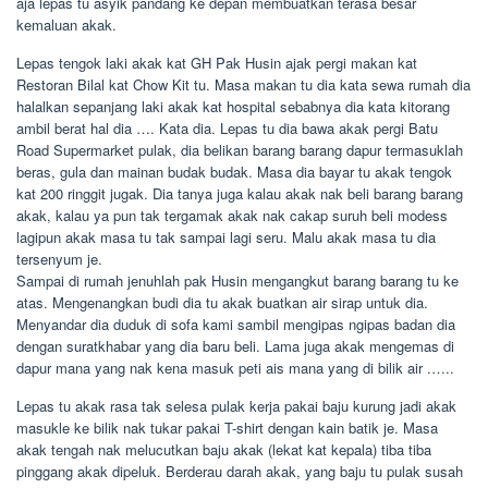
aja lepas tu asyik pandang ke depan membuatkan terasa besar
kemaluan akak.
Lepas tengok laki akak kat GH Pak Husin ajak pergi makan kat
Restoran Bilal kat Chow Kit tu. Masa makan tu dia kata sewa rumah dia
halalkan sepanjang laki akak kat hospital sebabnya dia kata kitorang
ambil berat hal dia …. Kata dia. Lepas tu dia bawa akak pergi Batu
Road Supermarket pulak, dia belikan barang barang dapur termasuklah
beras, gula dan mainan budak budak. Masa dia bayar tu akak tengok
kat 200 ringgit jugak. Dia tanya juga kalau akak nak beli barang barang
akak, kalau ya pun tak tergamak akak nak cakap suruh beli modess
lagipun akak masa tu tak sampai lagi seru. Malu akak masa tu dia
tersenyum je.
Sampai di rumah jenuhlah pak Husin mengangkut barang barang tu ke
atas. Mengenangkan budi dia tu akak buatkan air sirap untuk dia.
Menyandar dia duduk di sofa kami sambil mengipas ngipas badan dia
dengan suratkhabar yang dia baru beli. Lama juga akak mengemas di
dapur mana yang nak kena masuk peti ais mana yang di bilik air .…..
Lepas tu akak rasa tak selesa pulak kerja pakai baju kurung jadi akak
masukle ke bilik nak tukar pakai T-shirt dengan kain batik je. Masa
akak tengah nak melucutkan baju akak (lekat kat kepala) tiba tiba
pinggang akak dipeluk. Berderau darah akak, yang baju tu pulak susah