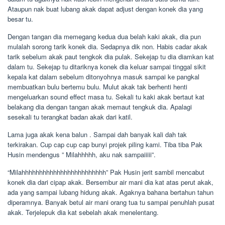
Ataupun nak buat lubang akak dapat adjust dengan konek dia yang
besar tu.
Dengan tangan dia memegang kedua dua belah kaki akak, dia pun
mulalah sorong tarik konek dia. Sedapnya dik non. Habis cadar akak
tarik sebelum akak paut tengkok dia pulak. Sekejap tu dia diamkan kat
dalam tu. Sekejap tu ditariknya konek dia keluar sampai tinggal sikit
kepala kat dalam sebelum ditonyohnya masuk sampai ke pangkal
membuatkan bulu bertemu bulu. Mulut akak tak berhenti henti
mengeluarkan sound effect masa tu. Sekali tu kaki akak bertaut kat
belakang dia dengan tangan akak memaut tengkuk dia. Apalagi
sesekali tu terangkat badan akak dari katil.
Lama juga akak kena balun . Sampai dah banyak kali dah tak
terkirakan. Cup cap cup cap bunyi projek piling kami. Tiba tiba Pak
Husin mendengus ” Milahhhhh, aku nak sampaiiiii”.
“Milahhhhhhhhhhhhhhhhhhhhhhhh” Pak Husin jerit sambil mencabut
konek dia dari cipap akak. Bersembur air mani dia kat atas perut akak,
ada yang sampai lubang hidung akak. Agaknya bahana bertahun tahun
diperamnya. Banyak betul air mani orang tua tu sampai penuhlah pusat
akak. Terjelepuk dia kat sebelah akak menelentang.