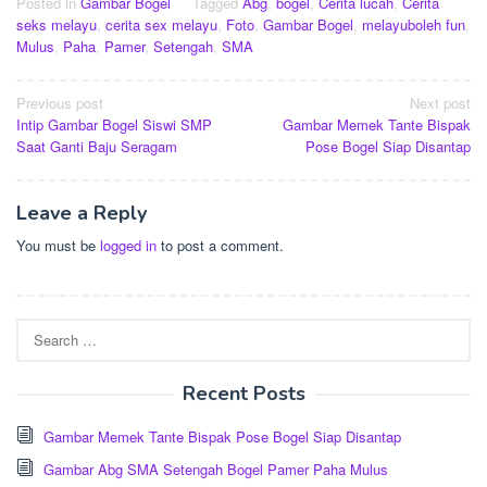
Posted in
Gambar Bogel
Tagged
Abg
,
bogel
,
Cerita lucah
,
Cerita
seks melayu
,
cerita sex melayu
,
Foto
,
Gambar Bogel
,
melayuboleh fun
,
Mulus
,
Paha
,
Pamer
,
Setengah
,
SMA
Post
Previous post
Next post
Intip Gambar Bogel Siswi SMP
Gambar Memek Tante Bispak
navigation
Saat Ganti Baju Seragam
Pose Bogel Siap Disantap
Leave a Reply
You must be
logged in
to post a comment.
Search
for:
Recent Posts
Gambar Memek Tante Bispak Pose Bogel Siap Disantap
Gambar Abg SMA Setengah Bogel Pamer Paha Mulus