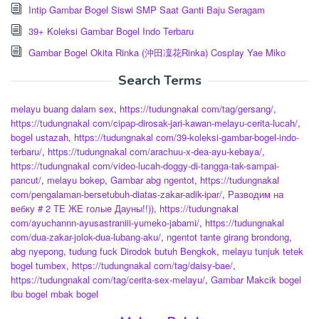
Intip Gambar Bogel Siswi SMP Saat Ganti Baju Seragam
39+ Koleksi Gambar Bogel Indo Terbaru
Gambar Bogel Okita Rinka (沖田凜花Rinka) Cosplay Yae Miko
Search Terms
melayu buang dalam sex
,
https://tudungnakal com/tag/gersang/
,
https://tudungnakal com/cipap-dirosak-jari-kawan-melayu-cerita-lucah/
,
bogel ustazah
,
https://tudungnakal com/39-koleksi-gambar-bogel-indo-
terbaru/
,
https://tudungnakal com/arachuu-x-dea-ayu-kebaya/
,
https://tudungnakal com/video-lucah-doggy-di-tangga-tak-sampai-
pancut/
,
melayu bokep
,
Gambar abg ngentot
,
https://tudungnakal
com/pengalaman-bersetubuh-diatas-zakar-adik-ipar/
,
Разводим на
вебку # 2 ТЕ ЖЕ голые Дауны!!))
,
https://tudungnakal
com/ayuchannn-ayusastraniii-yumeko-jabami/
,
https://tudungnakal
com/dua-zakar-jolok-dua-lubang-aku/
,
ngentot tante girang brondong
,
abg nyepong
,
tudung fuck Dirodok butuh Bengkok
,
melayu tunjuk tetek
bogel tumbex
,
https://tudungnakal com/tag/daisy-bae/
,
https://tudungnakal com/tag/cerita-sex-melayu/
,
Gambar Makcik bogel
ibu bogel mbak bogel