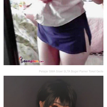
Pelajar SMA Siswi SLTA Bogel Pamer Toket Gede