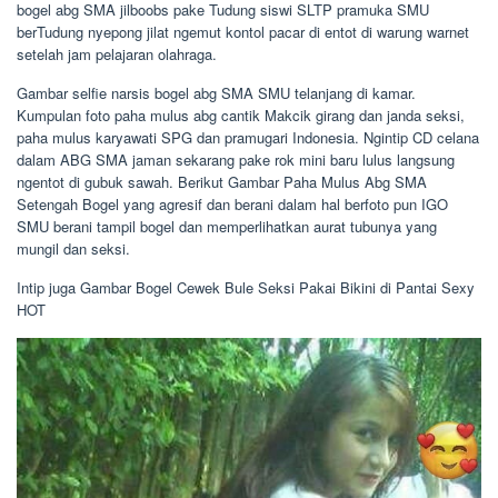
bogel abg SMA jilboobs pake Tudung siswi SLTP pramuka SMU
berTudung nyepong jilat ngemut kontol pacar di entot di warung warnet
setelah jam pelajaran olahraga.
Gambar selfie narsis bogel abg SMA SMU telanjang di kamar.
Kumpulan foto paha mulus abg cantik Makcik girang dan janda seksi,
paha mulus karyawati SPG dan pramugari Indonesia. Ngintip CD celana
dalam ABG SMA jaman sekarang pake rok mini baru lulus langsung
ngentot di gubuk sawah. Berikut Gambar Paha Mulus Abg SMA
Setengah Bogel yang agresif dan berani dalam hal berfoto pun IGO
SMU berani tampil bogel dan memperlihatkan aurat tubunya yang
mungil dan seksi.
Intip juga Gambar Bogel Cewek Bule Seksi Pakai Bikini di Pantai Sexy
HOT