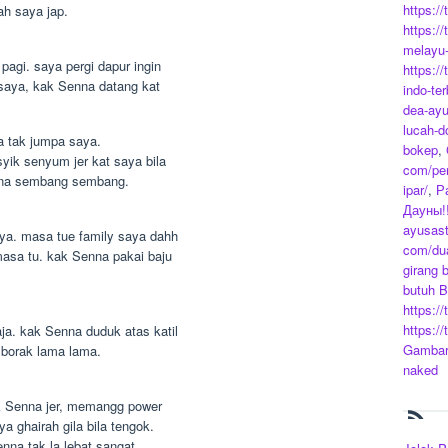
https:/
ah saya jap.
https:/
melayu-
pagi. saya pergi dapur ingin
https:/
r saya, kak Senna datang kat
indo-ter
dea-ayu
lucah-d
a tak jumpa saya.
bokep
,
yik senyum jer kat saya bila
com/pen
enna sembang sembang.
ipar/
,
Р
Дауны!!
ayusast
ya. masa tue family saya dahh
com/dua
asa tu. kak Senna pakai baju
girang 
butuh 
https:/
https:/
ja. kak Senna duduk atas katil
Gambar 
k borak lama lama.
naked
ak Senna jer, memangg power
a ghairah gila bila tengok.
nna tak la lebat sangat,