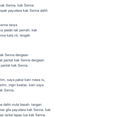
k kak Senna. kak Senna
nampak payudara kak Senna dahh
Senna tanya
ya jawab tak pernah, kak
enna kata nii, tengah
k kak Senna dengaan
kat pantat kak Senna dengaan
 pantat kak Senna.
im, saya pakai kain masa tu,
im, ingin keatas, kain saya
kak Senna.
nna dahh mula basah. tangan
as gila payudara kak Senna. kak
as lantai lepas tue kak Senna