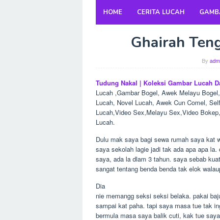
Skip
HOME
CERITA LUCAH
GAMB
to
content
Ghairah Ten
By
adm
Tudung Nakal | Koleksi Gambar Lucah D
Lucah ,Gambar Bogel, Awek Melayu Bogel, 
Lucah, Novel Lucah, Awek Cun Comel, Sel
Lucah,Video Sex,Melayu Sex,Video Bokep, 
Lucah.
Dulu mak saya bagi sewa rumah saya kat wa
saya sekolah lagie jadi tak ada apa apa la.
saya, ada la dlam 3 tahun. saya sebab kuat 
sangat tentang benda benda tak elok walau
Dia
nie memangg seksi seksi belaka. pakai baj
sampai kat paha. tapi saya masa tue tak in
bermula masa saya balik cuti, kak tue saya