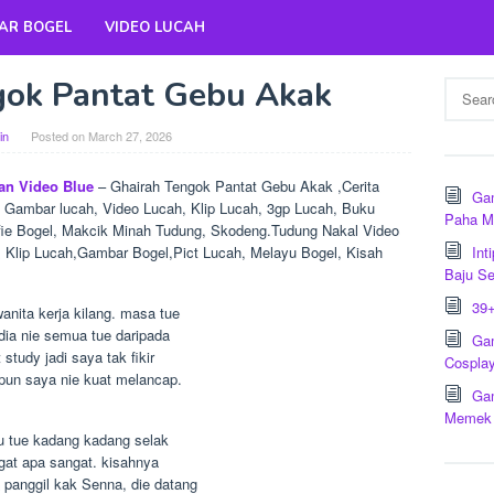
AR BOGEL
VIDEO LUCAH
gok Pantat Gebu Akak
Search
for:
in
Posted on
March 27, 2026
an Video Blue
– Ghairah Tengok Pantat Gebu Akak ,Cerita
Ga
Gambar lucah, Video Lucah, Klip Lucah, 3gp Lucah, Buku
Paha M
fie Bogel, Makcik Minah Tudung, Skodeng.Tudung Nakal Video
Klip Lucah,Gambar Bogel,Pict Lucah, Melayu Bogel, Kisah
Int
Baju S
39+
nita kerja kilang. masa tue
 dia nie semua tue daripada
Ga
study jadi saya tak fikir
Cospla
pun saya nie kuat melancap.
Gam
Memek 
u tue kadang kadang selak
gat apa sangat. kisahnya
 panggil kak Senna, die datang