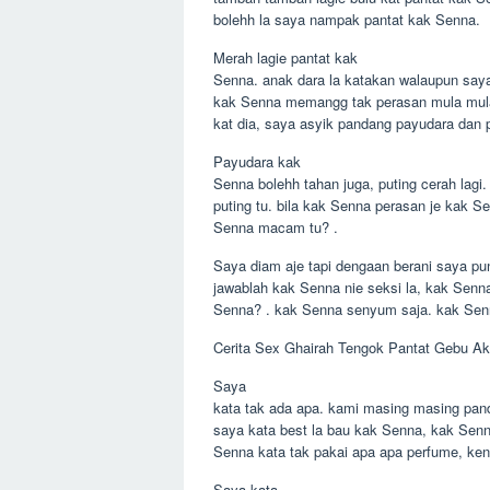
bolehh la saya nampak pantat kak Senna.
Merah lagie pantat kak
Senna. anak dara la katakan walaupun say
kak Senna memangg tak perasan mula mul
kat dia, saya asyik pandang payudara dan p
Payudara kak
Senna bolehh tahan juga, puting cerah lag
puting tu. bila kak Senna perasan je kak S
Senna macam tu? .
Saya diam aje tapi dengaan berani saya pu
jawablah kak Senna nie seksi la, kak Senn
Senna? . kak Senna senyum saja. kak Senn
Cerita Sex Ghairah Tengok Pantat Gebu A
Saya
kata tak ada apa. kami masing masing pan
saya kata best la bau kak Senna, kak Senn
Senna kata tak pakai apa apa perfume, kena
Saya kata