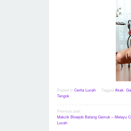
Posted in
Cerita Lucah
Tagged
Akak
,
Ga
Tengok
Post
Previous post
Makcik Blowjob Batang Gemuk – Melayu Ce
navigation
Lucah