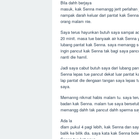
Bila dahh berjaya
masuk, kak Senna memangg jerit perlahan j
nampak darah keluar dari pantat kak Senna
orang malam nie.
Saya terus hayunkan butuh saya sampai a
20 minit. masa tue banyaak air kak Senna ya
lubang pantat kak Senna. saya memangg s
ingin pancut kak Senna tak bagi saya pancut
nanti die hamil.
Jadi saya cabut butuh saya dari lubang pan
Senna lepas tue pancut dekat luar pantat 
lap pantat die dengaan tangan saya lepas t
saya.
Memanng nikmat habis malam tu. saya terus
badan kak Senna. malam tue saya bersetub
memangg dahh tak pancut dahh sperma saya.
Ada la
dlam pukul 4 pagi lebih, kak Senna dan say
balik ke bilik dia. saya kata kak Senna bole