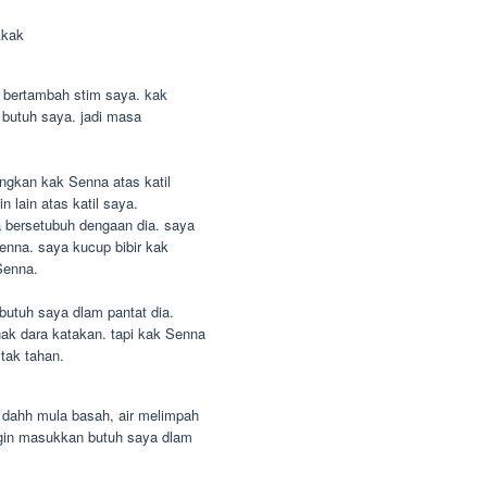
Akak
ie bertambah stim saya. kak
t butuh saya. jadi masa
ingkan kak Senna atas katil
 lain atas katil saya.
 bersetubuh dengaan dia. saya
Senna. saya kucup bibir kak
Senna.
butuh saya dlam pantat dia.
ak dara katakan. tapi kak Senna
tak tahan.
dahh mula basah, air melimpah
ngin masukkan butuh saya dlam