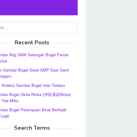
Recent Posts
mbar Abg SMA Setengah Bogel Pamer
ulus
ip Gambar Bogel Siswi SMP Saat Ganti
eragam
 Koleksi Gambar Bogel Indo Terbaru
mbar Bogel Okita Rinka (沖田凜花Rinka)
y Yae Miko
bar Bogel Perempuan Binal Berhijab
Legit
Search Terms