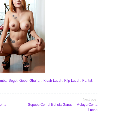
mbar Bogel
,
Gebu
,
Ghairah
,
Kisah Lucah
,
Klip Lucah
,
Pantat
,
Next post
rita
Sepupu Comel Bohsia Ganas – Melayu Cerita
Lucah