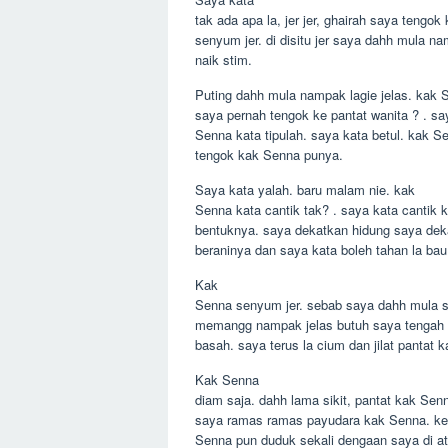
tak ada apa la, jer jer, ghairah saya tengo
senyum jer. di disitu jer saya dahh mula 
naik stim.
Puting dahh mula nampak lagie jelas. kak 
saya pernah tengok ke pantat wanita ? . sa
Senna kata tipulah. saya kata betul. kak S
tengok kak Senna punya.
Saya kata yalah. baru malam nie. kak
Senna kata cantik tak? . saya kata canti
bentuknya. saya dekatkan hidung saya de
beraninya dan saya kata boleh tahan la bau
Kak
Senna senyum jer. sebab saya dahh mula st
memangg nampak jelas butuh saya tengah st
basah. saya terus la cium dan jilat pantat 
Kak Senna
diam saja. dahh lama sikit, pantat kak Se
saya ramas ramas payudara kak Senna. ker
Senna pun duduk sekali dengaan saya di at