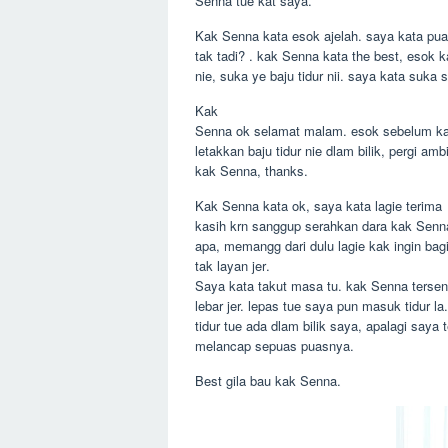
Senna tue kat saya.
Kak Senna kata esok ajelah. saya kata pu
tak tadi? . kak Senna kata the best, esok 
nie, suka ye baju tidur nii. saya kata suka
Kak
Senna ok selamat malam. esok sebelum ka
letakkan baju tidur nie dlam bilik, pergi ambi
kak Senna, thanks.
Kak Senna kata ok, saya kata lagie terima
kasih krn sanggup serahkan dara kak Senna 
apa, memangg dari dulu lagie kak ingin ba
tak layan jer.
Saya kata takut masa tu. kak Senna ters
lebar jer. lepas tue saya pun masuk tidur l
tidur tue ada dlam bilik saya, apalagi saya 
melancap sepuas puasnya.
Best gila bau kak Senna.