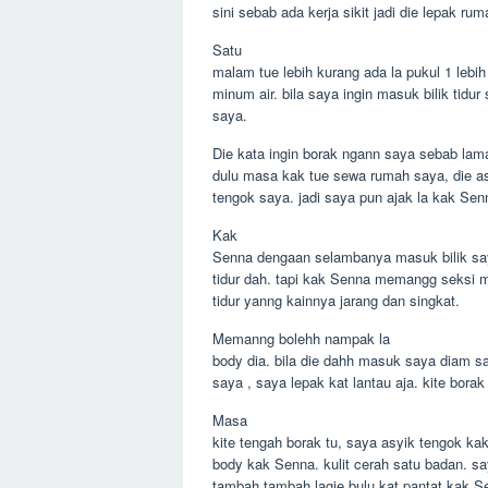
sini sebab ada kerja sikit jadi die lepak rum
Satu
malam tue lebih kurang ada la pukul 1 lebih 
minum air. bila saya ingin masuk bilik tidu
saya.
Die kata ingin borak ngann saya sebab lam
dulu masa kak tue sewa rumah saya, die as
tengok saya. jadi saya pun ajak la kak S
Kak
Senna dengaan selambanya masuk bilik sa
tidur dah. tapi kak Senna memangg seksi m
tidur yanng kainnya jarang dan singkat.
Memanng bolehh nampak la
body dia. bila die dahh masuk saya diam sa
saya , saya lepak kat lantau aja. kite bora
Masa
kite tengah borak tu, saya asyik tengok k
body kak Senna. kulit cerah satu badan. say
tambah tambah lagie bulu kat pantat kak Se