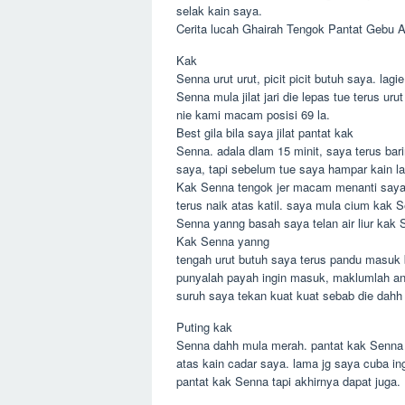
selak kain saya.
Cerita lucah Ghairah Tengok Pantat Gebu 
Kak
Senna urut urut, picit picit butuh saya. lag
Senna mula jilat jari die lepas tue terus uru
nie kami macam posisi 69 la.
Best gila bila saya jilat pantat kak
Senna. adala dlam 15 minit, saya terus bar
saya, tapi sebelum tue saya hampar kain lain
Kak Senna tengok jer macam menanti saya
terus naik atas katil. saya mula cium kak 
Senna yanng basah saya telan air liur kak 
Kak Senna yanng
tengah urut butuh saya terus pandu masuk 
punyalah payah ingin masuk, maklumlah an
suruh saya tekan kuat kuat sebab die dahh 
Puting kak
Senna dahh mula merah. pantat kak Senna 
atas kain cadar saya. lama jg saya cuba i
pantat kak Senna tapi akhirnya dapat juga.