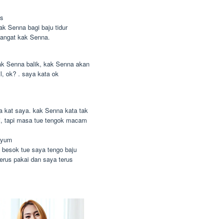
as
kak Senna bagi baju tidur
 sangat kak Senna.
k Senna balik, kak Senna akan
l, ok? . saya kata ok
kat saya. kak Senna kata tak
gi, tapi masa tue tengok macam
enyum
a. besok tue saya tengo baju
terus pakai dan saya terus