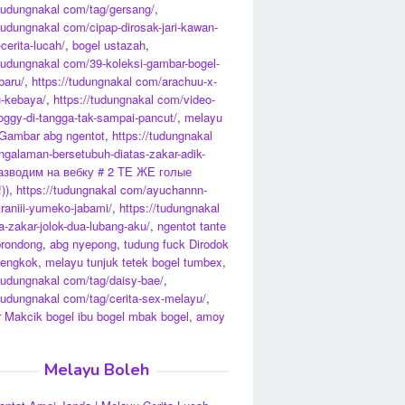
/tudungnakal com/tag/gersang/
,
/tudungnakal com/cipap-dirosak-jari-kawan-
cerita-lucah/
,
bogel ustazah
,
/tudungnakal com/39-koleksi-gambar-bogel-
baru/
,
https://tudungnakal com/arachuu-x-
-kebaya/
,
https://tudungnakal com/video-
oggy-di-tangga-tak-sampai-pancut/
,
melayu
Gambar abg ngentot
,
https://tudungnakal
galaman-bersetubuh-diatas-zakar-adik-
азводим на вебку # 2 ТЕ ЖЕ голые
))
,
https://tudungnakal com/ayuchannn-
raniii-yumeko-jabami/
,
https://tudungnakal
-zakar-jolok-dua-lubang-aku/
,
ngentot tante
brondong
,
abg nyepong
,
tudung fuck Dirodok
Bengkok
,
melayu tunjuk tetek bogel tumbex
,
/tudungnakal com/tag/daisy-bae/
,
/tudungnakal com/tag/cerita-sex-melayu/
,
Makcik bogel ibu bogel mbak bogel
,
amoy
Melayu Boleh