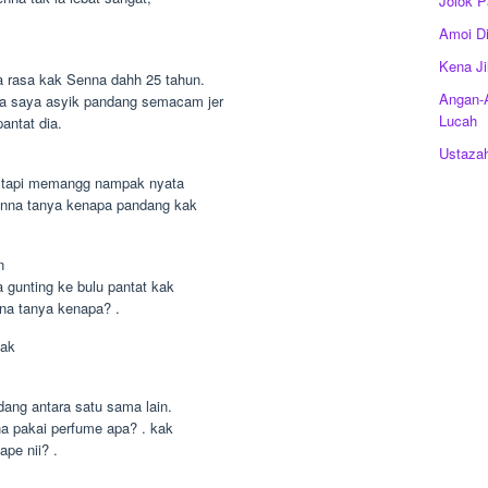
Jolok P
Amoi D
Kena Ji
a rasa kak Senna dahh 25 tahun.
Angan-A
a saya asyik pandang semacam jer
Lucah
antat dia.
Ustaza
i. tapi memangg nampak nyata
enna tanya kenapa pandang kak
n
a gunting ke bulu pantat kak
a tanya kenapa? .
kak
dang antara satu sama lain.
a pakai perfume apa? . kak
pe nii? .