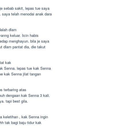
e sebab sakit, lepas tue saya
. saya telah menodai anak dara
dalah dlam
nng keluar. licin habis
edap menghayun. bila je saya
 dlam pantat dia, die takut
tat kak
kak Senna. lepas tue kak Senna
ue kak Senna jilat tangan
 terbaring atas
uh dengaan kak Senna 3 kali.
 tapi best gila.
a keletihan , kak Senna ingin
hh tak bagi baju tidur kak