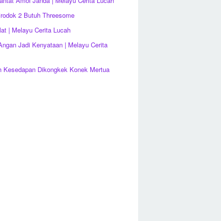
antat Amoi Janda | Melayu Cerita Lucah
irodok 2 Butuh Threesome
lat | Melayu Cerita Lucah
ngan Jadi Kenyataan | Melayu Cerita
h Kesedapan Dikongkek Konek Mertua