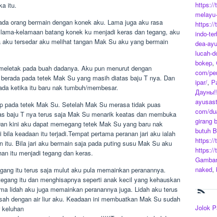
https:/
a itu.
melayu-
ada orang bermain dengan konek aku. Lama juga aku rasa
https:/
 lama-kelamaan batang konek ku menjadi keras dan tegang, aku
indo-ter
la aku tersedar aku melihat tangan Mak Su aku yang bermain
dea-ayu
lucah-d
bokep
,
 meletak pada buah dadanya. Aku pun menurut dengan
com/pen
 berada pada tetek Mak Su yang masih diatas baju T nya. Dan
ipar/
,
Р
da ketika itu baru nak tumbuh/membesar.
Дауны!!
ayusast
sap pada tetek Mak Su. Setelah Mak Su merasa tidak puas
com/dua
tas baju T nya terus saja Mak Su menarik keatas dan membuka
girang 
 Dan kini aku dapat memegang tetek Mak Su yang baru nak
butuh 
 bila keadaan itu terjadi.Tempat pertama peranan jari aku ialah
https:/
itu. Bila jari aku bermain saja pada puting susu Mak Su aku
https:/
an itu menjadi tegang dan keras.
Gambar 
naked
,
egang itu terus saja mulut aku pula memainkan peranannya.
tegang itu dan menghisapnya seperti anak kecil yang kehauskan
ma lidah aku juga memainkan peranannya juga. Lidah aku terus
asah dengan air liur aku. Keadaan ini membuatkan Mak Su sudah
Jolok P
r keluhan