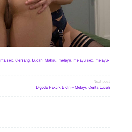
rita sex
,
Gersang
,
Lucah
,
Maksu
,
melayu
,
melayu sex
,
melayu-
Next post
Digoda Pakcik Bidin – Melayu Cerita Lucah