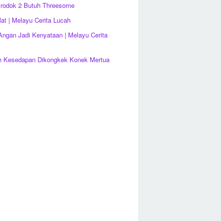
irodok 2 Butuh Threesome
lat | Melayu Cerita Lucah
ngan Jadi Kenyataan | Melayu Cerita
h Kesedapan Dikongkek Konek Mertua