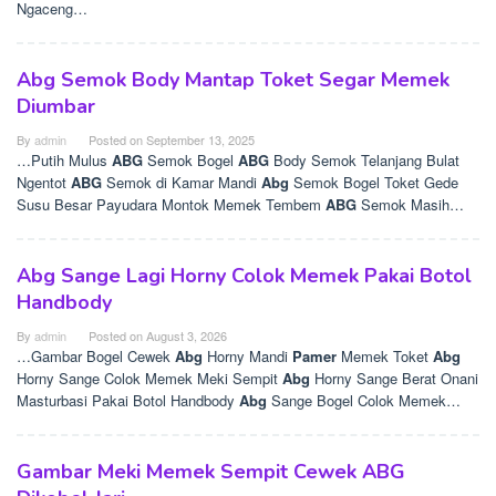
Ngaceng…
Abg Semok Body Mantap Toket Segar Memek
Diumbar
By
admin
Posted on
September 13, 2025
…Putih Mulus
ABG
Semok Bogel
ABG
Body Semok Telanjang Bulat
Ngentot
ABG
Semok di Kamar Mandi
Abg
Semok Bogel Toket Gede
Susu Besar Payudara Montok Memek Tembem
ABG
Semok Masih…
Abg Sange Lagi Horny Colok Memek Pakai Botol
Handbody
By
admin
Posted on
August 3, 2026
…Gambar Bogel Cewek
Abg
Horny Mandi
Pamer
Memek Toket
Abg
Horny Sange Colok Memek Meki Sempit
Abg
Horny Sange Berat Onani
Masturbasi Pakai Botol Handbody
Abg
Sange Bogel Colok Memek…
Gambar Meki Memek Sempit Cewek ABG