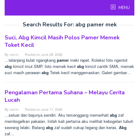
Skip
MENU
to
content
Search Results For: abg pamer mek
Suci, Abg Kimcil Masih Polos Pamer Memek
Toket Kecil
By
admin
Posted on
June 28, 2026
…telanjang bulat ngangkang
pamer
meki rapet. Koleksi foto ngentot
abg
kimcil imut SMP, foto memek kecil
abg
kimcil cantik SMA, memek
suci masih perawan
abg
Tetek kecil menggemaskan. Galeri gambar…
Pengalaman Pertama Suhana – Melayu Cerita
Lucah
By
admin
Posted on
June 17, 2026
…seluar dan bajunya sendiri. Aku tercenggang memerhati
abg
zaf
membogelkan pakaian. Inilah kali pertama aku melihat kebogelan tubuh
seorang lelaki. Batang
abg
zaf sudah cukup tegang dan keras.
Abg
zaf…