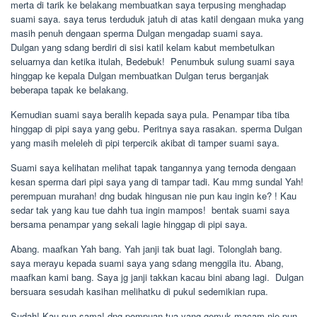
merta di tarik ke belakang membuatkan saya terpusing menghadap
suami saya. saya terus terduduk jatuh di atas katil dengaan muka yang
masih penuh dengaan sperma Dulgan mengadap suami saya.
Dulgan yang sdang berdiri di sisi katil kelam kabut membetulkan
seluarnya dan ketika itulah, Bedebuk!  Penumbuk sulung suami saya
hinggap ke kepala Dulgan membuatkan Dulgan terus berganjak
beberapa tapak ke belakang.
Kemudian suami saya beralih kepada saya pula. Penampar tiba tiba
hinggap di pipi saya yang gebu. Peritnya saya rasakan. sperma Dulgan
yang masih meleleh di pipi terpercik akibat di tamper suami saya.
Suami saya kelihatan melihat tapak tangannya yang ternoda dengaan
kesan sperma dari pipi saya yang di tampar tadi. Kau mmg sundal Yah!
perempuan murahan! dng budak hingusan nie pun kau ingin ke? ! Kau
sedar tak yang kau tue dahh tua ingin mampos!  bentak suami saya
bersama penampar yang sekali lagie hinggap di pipi saya.
Abang. maafkan Yah bang. Yah janji tak buat lagi. Tolonglah bang. 
saya merayu kepada suami saya yang sdang menggila itu. Abang,
maafkan kami bang. Saya jg janji takkan kacau bini abang lagi.  Dulgan
bersuara sesudah kasihan melihatku di pukul sedemikian rupa.
Sudah! Kau pun sama! dng pompuan tua yang gemuk macam nie pun