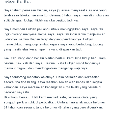
hadapan jiran jiran.
Saya faham perasaan Dulgan, saya jg terasa menyesal atas apa yang
telah saya lakukan selama itu. Selama 3 tahun saya menjalin hubungan
sulit dengaan Dulgan tiidak sangka begituu jadinya.
Saya memberi Dulgan peluang untukk meninggalkan saya, saya tak
ingin diorang menyesal kerna saya. saya tak ingin ianya menjejaskan
hidupnya. namun Dulgan tetap dengaan pendiriannya. Dulgan
memelukku, mengucup lembut kepala saya yang bertudung, tudung
yang masih jelas kesan sperma yang dilepaskan tadi.
Kak Yah. yang dahh berlalu biarlah berlalu. kami bina hidup baru. kami
berdua. Kak Yah dan saya. Berdua.  kata Dulgan smbil tangannya
memaut daguku dan mendongakkan mengadap wajahnya.
Saya terdorong menatap wajahnya. Rasa bersalah dan kekesalan
secara tiba tiba hilang. saya rasakan seolah olah bebas dari segala
kekangan. saya merasakan kehangatan cinta lelaki yang berada di
hadapan saya itu.
Bibir kami bersatu. Hati kami menjadi satu, bersama cinta yang
sungguh pelik untukk di perbualkan. Cinta antara anak muda berumur
31 tahun dan seorang janda berumur 48 tahun yang baru diceraikan.