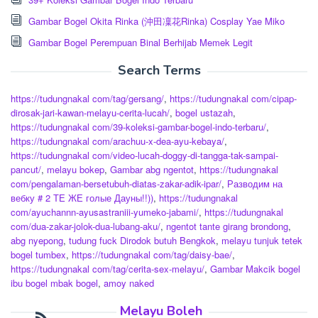
Gambar Bogel Okita Rinka (沖田凜花Rinka) Cosplay Yae Miko
Gambar Bogel Perempuan Binal Berhijab Memek Legit
Search Terms
https://tudungnakal com/tag/gersang/
,
https://tudungnakal com/cipap-
dirosak-jari-kawan-melayu-cerita-lucah/
,
bogel ustazah
,
https://tudungnakal com/39-koleksi-gambar-bogel-indo-terbaru/
,
https://tudungnakal com/arachuu-x-dea-ayu-kebaya/
,
https://tudungnakal com/video-lucah-doggy-di-tangga-tak-sampai-
pancut/
,
melayu bokep
,
Gambar abg ngentot
,
https://tudungnakal
com/pengalaman-bersetubuh-diatas-zakar-adik-ipar/
,
Разводим на
вебку # 2 ТЕ ЖЕ голые Дауны!!))
,
https://tudungnakal
com/ayuchannn-ayusastraniii-yumeko-jabami/
,
https://tudungnakal
com/dua-zakar-jolok-dua-lubang-aku/
,
ngentot tante girang brondong
,
abg nyepong
,
tudung fuck Dirodok butuh Bengkok
,
melayu tunjuk tetek
bogel tumbex
,
https://tudungnakal com/tag/daisy-bae/
,
https://tudungnakal com/tag/cerita-sex-melayu/
,
Gambar Makcik bogel
ibu bogel mbak bogel
,
amoy naked
Melayu Boleh