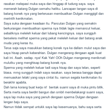
rasakan melepasi muka saya dan hinggap di tudung saya. saya
memerah batang Dulgan semahu hatiku. Lancapan tangan saya di
batang konek nya yang berterusan membuatkan Dulgan menggigil dan
merintih kenikmatan.
Saya suka dengaan keadaan itu. Pancutan Dulgan yang semakin
berkurangan membuatkan sperma nya tiidak lagie memancut keluar,
sebaliknya meleleh keluar dari lubang kencingnya. saya sungguh
berselera melihat sperma yang pekat meleleh keluar dari batang anak
muda yang keras itu.
Terus saja saya masukkan batang konek nya ke dallam mulut saya dan
saya hisap penuh keberahian. Dulgan mengerang dengaan agak kuat
kali ini. Aaah. sedap. nya! Kak Yah! OOh Dulgan mengerang menikmati
mulutku yang menghisap batang konek nya.
Sperma yang meleleh keluar tadi saya hisap dan saya telan, seperti
biasa. mmg sungguh indah saya rasakan. saya berasa bangga dapat
memuaskan lelaki yang saya cintai itu. namun segala kenikmatan itu
berakhir apabila.
Dah lama korang buat kerja ni!  bentak suami saya di muka pintu bilik.
Serta merta saya berdiri bangun dan smbil membelakangi suami saya,
saya lap muka saya yang penuh dengaan sperma Dulgan dengaan
lengan baju saya.
Namun tiidak sempat untukk saya lap kesemuanya, bahu saya serta