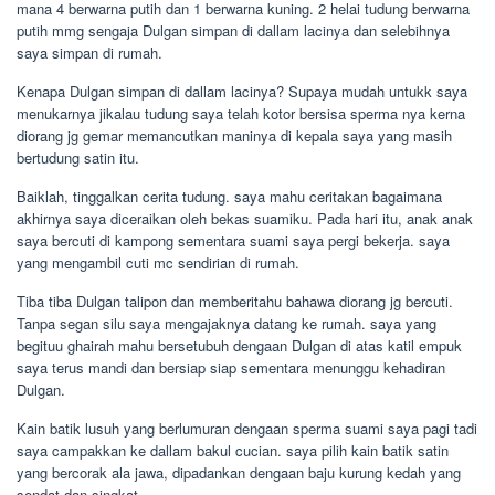
mana 4 berwarna putih dan 1 berwarna kuning. 2 helai tudung berwarna
putih mmg sengaja Dulgan simpan di dallam lacinya dan selebihnya
saya simpan di rumah.
Kenapa Dulgan simpan di dallam lacinya? Supaya mudah untukk saya
menukarnya jikalau tudung saya telah kotor bersisa sperma nya kerna
diorang jg gemar memancutkan maninya di kepala saya yang masih
bertudung satin itu.
Baiklah, tinggalkan cerita tudung. saya mahu ceritakan bagaimana
akhirnya saya diceraikan oleh bekas suamiku. Pada hari itu, anak anak
saya bercuti di kampong sementara suami saya pergi bekerja. saya
yang mengambil cuti mc sendirian di rumah.
Tiba tiba Dulgan talipon dan memberitahu bahawa diorang jg bercuti.
Tanpa segan silu saya mengajaknya datang ke rumah. saya yang
begituu ghairah mahu bersetubuh dengaan Dulgan di atas katil empuk
saya terus mandi dan bersiap siap sementara menunggu kehadiran
Dulgan.
Kain batik lusuh yang berlumuran dengaan sperma suami saya pagi tadi
saya campakkan ke dallam bakul cucian. saya pilih kain batik satin
yang bercorak ala jawa, dipadankan dengaan baju kurung kedah yang
sendat dan singkat.