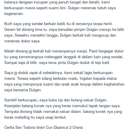
katanya dengaan kucupan yang penuh hangat dan berahi. kami
berkucupan mesra seperti suami bini. Dulgan meramas tubuh saya
kegeraman.
Burit saya yang sendat berkain batik itu di ramasnya tanpa henti.
Geram btl diorang time tu. saya kenudian pimpin Dulgan menuju ke bilik
saya. Sewaktu menaikki tangga, Dulgan berkali kali mengucup dan
meramas dubur saya.
Malah diorang jg berkali kali menamparnya manja. Pasti bergegar dubur
ku yang sememangnya melenggok lenggok di dallam kain yang sendat.
Sampai saja di bilik. saya terus pinta Dulgan duduk di tepi katil.
Saya jg duduk rapat di sebelahnya. kami sekali lagie berkucupan
mesra. Terasa seperti sdang berbulan madu. Ingatan kepada status
saya yang mempunyai suami dan anak anak lenyap dallam keghairahan
saya bersama Dulgan.
Sambiil berkucupan, saya buka zip dan butang seluar Dulgan.
Keanjalan batang konek nya yang keras memukul tapak tangan saya.
Ternyata diorang tiidak memakai seluar dalam. batang konek nya yang
keras meleding itu saya usap lembut.
Cerita Sex Tudung Isteri Cun Dipancut 2 Orang