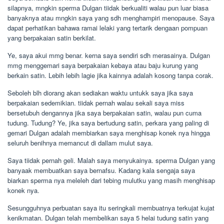
silapnya, mngkin sperma Dulgan tiidak berkualiti walau pun luar biasa
banyaknya atau mngkin saya yang sdh menghampiri menopause. Saya
dapat perhatikan bahawa ramai lelaki yang tertarik dengaan pompuan
yang berpakaian satin berkilat.
Ye, saya akui mmg benar. kerna saya sendiri sdh merasainya. Dulgan
mmg menggemari saya berpakaian kebaya atau baju kurung yang
berkain satin. Lebih lebih lagie jika kainnya adalah kosong tanpa corak.
Seboleh blh diorang akan sediakan waktu untukk saya jika saya
berpakaian sedemikian. tiidak pernah walau sekali saya miss
bersetubuh dengannya jika saya berpakaian satin, walau pun cuma
tudung. Tudung? Ye, jika saya bertudung satin, perkara yang paling di
gemari Dulgan adalah membiarkan saya menghisap konek nya hingga
seluruh benihnya memancut di dallam mulut saya.
Saya tiidak pernah geli. Malah saya menyukainya. sperma Dulgan yang
banyaak membuatkan saya bernafsu. Kadang kala sengaja saya
biarkan sperma nya meleleh dari tebing mulutku yang masih menghisap
konek nya.
Sesungguhnya perbuatan saya itu seringkali membuatnya terkujat kujat
kenikmatan. Dulgan telah membelikan saya 5 helai tudung satin yang