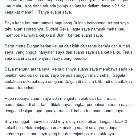
kau mahu. Apa dahh tak ada pompuan lain ke dallam dunia ni? ! Kau
kerja kat mana? !  Tanya suami saya.
Saya kerja kat pam minyak saja bang Dulgan berbohong, tettapi saya
tahu akan strateginya. Sudah! Sekali lagie saya nampak muka kau,
mampos kau saya kerjakan! Blah!  bentak suami saya.
Serta merta Dulgan berlari keluar dari bilik dan terus berlalu dari rumah
saya. yang tinggal hanyalah saya dan suami saya saja ketika itu. Terus
saja suami saya menyuruh saya pergi bersiap.
Saya menurut arahannya. Kemudiannya suami saya membawa saya ke
pejabat kadi dan di sana, saya berasa sungguh malu sekali. Segala
perlakuan seksual saya dengaan Dulgan di dallam bilik tadi di ceritakan
secara terperinci.
Rupa rupanya suami saya sdh mengintai sejak dari kami mula
bercumbuan di atas katil. tiidak saya sangka, permainan asmara saya
dengaan Dulgan rupa rupanya menjadi bahan tontonan suami saya.
Saya sungguh menyesal. Akhirnya, saya diceraikan dengaan talak 3
sekali gus. Hak penjagaan anak anak jg suami saya yang dapat
lantaran perlakuan saya yang buruk menjadi point untukk nya