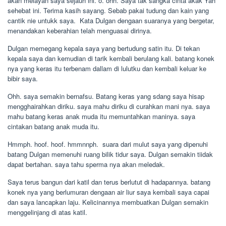
akan melayan saya sejauh ini. o. ohh. Saya tak sangka cinta akak Yah
sehebat ini. Terima kasih sayang. Sebab pakai tudung dan kain yang
cantik nie untukk saya.  Kata Dulgan dengaan suaranya yang bergetar,
menandakan keberahian telah menguasai dirinya.
Dulgan memegang kepala saya yang bertudung satin itu. Di tekan
kepala saya dan kemudian di tarik kembali berulang kali. batang konek
nya yang keras itu terbenam dallam di lulutku dan kembali keluar ke
bibir saya.
Ohh. saya semakin bernafsu. Batang keras yang sdang saya hisap
mengghairahkan diriku. saya mahu diriku di curahkan mani nya. saya
mahu batang keras anak muda itu memuntahkan maninya. saya
cintakan batang anak muda itu.
Hmmph. hoof. hoof. hmmnnph.  suara dari mulut saya yang dipenuhi
batang Dulgan memenuhi ruang bilik tidur saya. Dulgan semakin tiidak
dapat bertahan. saya tahu sperma nya akan meledak.
Saya terus bangun dari katil dan terus berlutut di hadapannya. batang
konek nya yang berlumuran dengaan air liur saya kembali saya capai
dan saya lancapkan laju. Kelicinannya membuatkan Dulgan semakin
menggelinjang di atas katil.