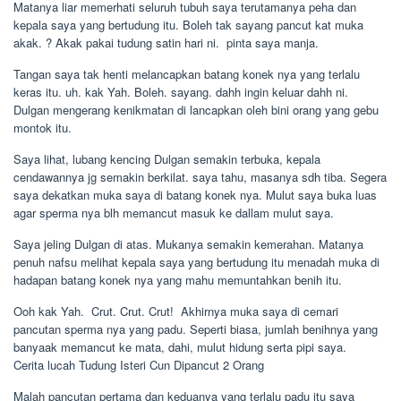
Matanya liar memerhati seluruh tubuh saya terutamanya peha dan
kepala saya yang bertudung itu. Boleh tak sayang pancut kat muka
akak. ? Akak pakai tudung satin hari ni.  pinta saya manja.
Tangan saya tak henti melancapkan batang konek nya yang terlalu
keras itu. uh. kak Yah. Boleh. sayang. dahh ingin keluar dahh ni. 
Dulgan mengerang kenikmatan di lancapkan oleh bini orang yang gebu
montok itu.
Saya lihat, lubang kencing Dulgan semakin terbuka, kepala
cendawannya jg semakin berkilat. saya tahu, masanya sdh tiba. Segera
saya dekatkan muka saya di batang konek nya. Mulut saya buka luas
agar sperma nya blh memancut masuk ke dallam mulut saya.
Saya jeling Dulgan di atas. Mukanya semakin kemerahan. Matanya
penuh nafsu melihat kepala saya yang bertudung itu menadah muka di
hadapan batang konek nya yang mahu memuntahkan benih itu.
Ooh kak Yah.  Crut. Crut. Crut!  Akhirnya muka saya di cemari
pancutan sperma nya yang padu. Seperti biasa, jumlah benihnya yang
banyaak memancut ke mata, dahi, mulut hidung serta pipi saya.
Cerita lucah Tudung Isteri Cun Dipancut 2 Orang
Malah pancutan pertama dan keduanya yang terlalu padu itu saya