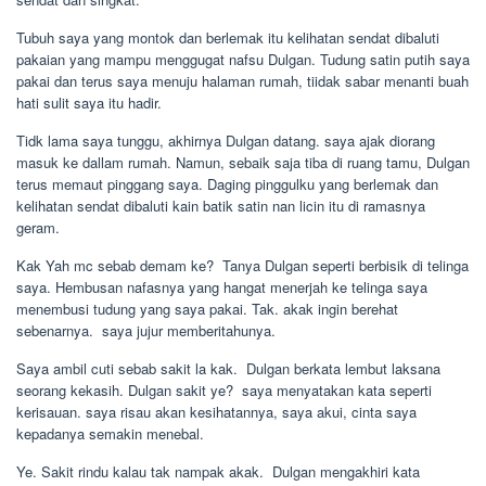
Tubuh saya yang montok dan berlemak itu kelihatan sendat dibaluti
pakaian yang mampu menggugat nafsu Dulgan. Tudung satin putih saya
pakai dan terus saya menuju halaman rumah, tiidak sabar menanti buah
hati sulit saya itu hadir.
Tidk lama saya tunggu, akhirnya Dulgan datang. saya ajak diorang
masuk ke dallam rumah. Namun, sebaik saja tiba di ruang tamu, Dulgan
terus memaut pinggang saya. Daging pinggulku yang berlemak dan
kelihatan sendat dibaluti kain batik satin nan licin itu di ramasnya
geram.
Kak Yah mc sebab demam ke?  Tanya Dulgan seperti berbisik di telinga
saya. Hembusan nafasnya yang hangat menerjah ke telinga saya
menembusi tudung yang saya pakai. Tak. akak ingin berehat
sebenarnya.  saya jujur memberitahunya.
Saya ambil cuti sebab sakit la kak.  Dulgan berkata lembut laksana
seorang kekasih. Dulgan sakit ye?  saya menyatakan kata seperti
kerisauan. saya risau akan kesihatannya, saya akui, cinta saya
kepadanya semakin menebal.
Ye. Sakit rindu kalau tak nampak akak.  Dulgan mengakhiri kata