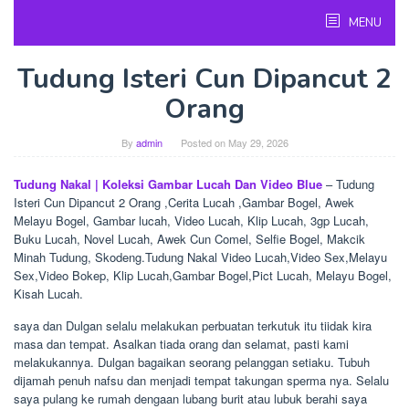
Skip
MENU
to
content
Tudung Isteri Cun Dipancut 2
Orang
By
admin
Posted on
May 29, 2026
Tudung Nakal | Koleksi Gambar Lucah Dan Video Blue
– Tudung
Isteri Cun Dipancut 2 Orang ,Cerita Lucah ,Gambar Bogel, Awek
Melayu Bogel, Gambar lucah, Video Lucah, Klip Lucah, 3gp Lucah,
Buku Lucah, Novel Lucah, Awek Cun Comel, Selfie Bogel, Makcik
Minah Tudung, Skodeng.Tudung Nakal Video Lucah,Video Sex,Melayu
Sex,Video Bokep, Klip Lucah,Gambar Bogel,Pict Lucah, Melayu Bogel,
Kisah Lucah.
saya dan Dulgan selalu melakukan perbuatan terkutuk itu tiidak kira
masa dan tempat. Asalkan tiada orang dan selamat, pasti kami
melakukannya. Dulgan bagaikan seorang pelanggan setiaku. Tubuh
dijamah penuh nafsu dan menjadi tempat takungan sperma nya. Selalu
saya pulang ke rumah dengaan lubang burit atau lubuk berahi saya