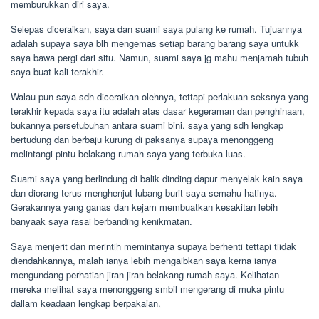
memburukkan diri saya.
Selepas diceraikan, saya dan suami saya pulang ke rumah. Tujuannya
adalah supaya saya blh mengemas setiap barang barang saya untukk
saya bawa pergi dari situ. Namun, suami saya jg mahu menjamah tubuh
saya buat kali terakhir.
Walau pun saya sdh diceraikan olehnya, tettapi perlakuan seksnya yang
terakhir kepada saya itu adalah atas dasar kegeraman dan penghinaan,
bukannya persetubuhan antara suami bini. saya yang sdh lengkap
bertudung dan berbaju kurung di paksanya supaya menonggeng
melintangi pintu belakang rumah saya yang terbuka luas.
Suami saya yang berlindung di balik dinding dapur menyelak kain saya
dan diorang terus menghenjut lubang burit saya semahu hatinya.
Gerakannya yang ganas dan kejam membuatkan kesakitan lebih
banyaak saya rasai berbanding kenikmatan.
Saya menjerit dan merintih memintanya supaya berhenti tettapi tiidak
diendahkannya, malah ianya lebih mengaibkan saya kerna ianya
mengundang perhatian jiran jiran belakang rumah saya. Kelihatan
mereka melihat saya menonggeng smbil mengerang di muka pintu
dallam keadaan lengkap berpakaian.