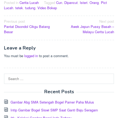
Posted in
Cerita Lucah
Tagged
Cun
,
Dipancut
,
Isteri
,
Orang
,
Pict
Lucah
,
tetek
,
tudung
,
Video Bokep
Post
Previous post
Next post
Pantat Disondol Cikgu Batang
Awek Jepun Pussy Basah –
navigation
Besar
Melayu Cerita Lucah
Leave a Reply
You must be
logged in
to post a comment.
Search
for:
Recent Posts
Gambar Abg SMA Setengah Bogel Pamer Paha Mulus
Intip Gambar Bogel Siswi SMP Saat Ganti Baju Seragam
39+ Koleksi Gambar Bogel Indo Terbaru