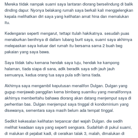
Mereka tiidak nampak suami saya lantaran diorang berselindung di balik
dinding dapur. Nyonya belakang rumah saya berkali kali menggelengkan
kepala melihatkan diri saya yang kelihatan amat hina dan memalukan
itu.
Kedengaran seperti mengarut, tettapi itulah hakikatnya. sesudah puas
menaburkan benihnya di dallam lubang burit saya, suami saya akhirnya
melepaskan saya keluar dari rumah itu bersama sama 2 buah beg
pakaian yang saya bawa.
Saya tiidak tahu kemana hendak saya tuju, hendak ke kampong
halaman, tiada siapa di sana, adik beradik saya sdh jauh jauh
semuanya, kedua orang tua saya pula sdh lama tiada.
Akhirnya saya mengambil keputusan menalifon Dulgan. Dulgan yang
gugup menjawab panggilan kerna bimbang suamiku yang menalifonnya
akhirnya memberitahu bahawa diorang akan datang menjemput saya di
perhentian bas. Dulgan menjemput saya tinggal di kondominium yang
disewanya, sementara saya masih belum ada tempat tinggal.
Sedikit kekesalan kelihatan terpancar dari wajah Dulgan. die sedih
melihat keadaan saya yang seperti sengsara. Sudahlah di pukul suami,
di malukan di pejabat kadi, di ceraikan talak 3, malah, dimalukan di