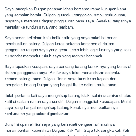
Saya lancapkan Dulgan perlahan lahan bersama irama kucupan kami
yang semakin berahi. Dulgan jg tiidak ketinggalan. smbil berkucupan,
tangannya meramas daging pinggul dan peha saya. Sesekali tangannya
menjalar ke tundun saya yang tembam.
Saya sedar, kelicinan kain batik satin yang saya pakai btl benar
membuatkan batang Dulgan keras sekeras kerasnya di dallam
genggaman tangan saya yang gebu. Lebih lebih lagie kainnya yang licin
itu sendat membalut tubuh saya yang montok berlemak.
Saya lepaskan kucupan. saya pandang batang konek nya yang keras di
dallam genggaman saya. Air liur saya telan menandakan seleraku
kepada batang muda Dulgan. Terus saya tundukkan kepala dan
mengolom batang Dulgan yang hangat itu ke dallam mulut saya.
Itulah pertama kali saya menghisap batang lelaki selain suamiku di atas
katil di dallam rumah saya sendiri. Dulgan menggeliat kesedapan. Mulut
saya yang hangat menghisap batang konek nya memberikannya
kenikmatan yang sukar digambarkan.
Bunyi hirupan air liur saya yang bersebati dengaan air mazinya
menambahkan keberahian Dulgan. Kak Yah. Saya tak sangka kak Yah